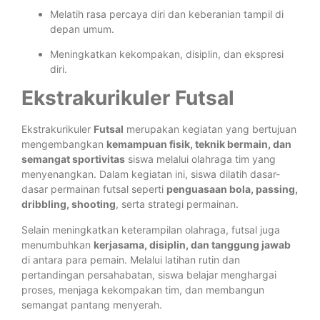
Melatih rasa percaya diri dan keberanian tampil di
depan umum.
Meningkatkan kekompakan, disiplin, dan ekspresi
diri.
Ekstrakurikuler Futsal
Ekstrakurikuler
Futsal
merupakan kegiatan yang bertujuan
mengembangkan
kemampuan fisik, teknik bermain, dan
semangat sportivitas
siswa melalui olahraga tim yang
menyenangkan. Dalam kegiatan ini, siswa dilatih dasar-
dasar permainan futsal seperti
penguasaan bola, passing,
dribbling, shooting
, serta strategi permainan.
Selain meningkatkan keterampilan olahraga, futsal juga
menumbuhkan
kerjasama, disiplin, dan tanggung jawab
di antara para pemain. Melalui latihan rutin dan
pertandingan persahabatan, siswa belajar menghargai
proses, menjaga kekompakan tim, dan membangun
semangat pantang menyerah.