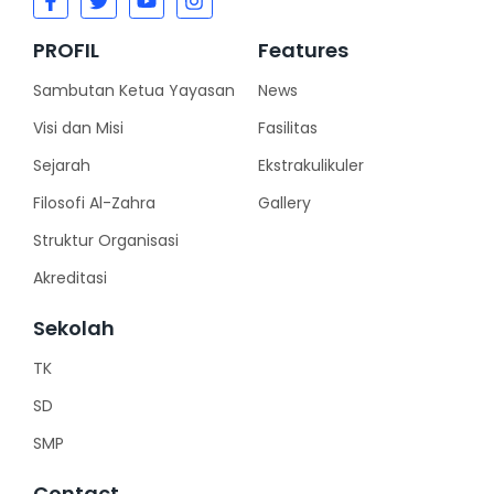
PROFIL
Features
Sambutan Ketua Yayasan
News
Visi dan Misi
Fasilitas
Sejarah
Ekstrakulikuler
Filosofi Al-Zahra
Gallery
Struktur Organisasi
Akreditasi
Sekolah
TK
SD
SMP
Contact