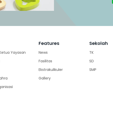
Features
Sekolah
Ketua Yayasan
News
TK
i
Fasilitas
SD
Ekstrakulikuler
SMP
Zahra
Gallery
ganisasi