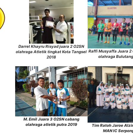
Darrel Khayru Risyad juara 2 O2SN
Raffi Musyaffa Juara 2
olahraga Atletik tingkat Kota Tangsel
olahraga Bulutan
2018
M. Emil Juara 3 O2SN cabang
olahraga atletik putra 2019
Tim Ratoh Jaroe Alzin
MAN IC Serpon