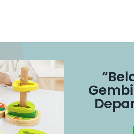
“Bel
Gembir
Depan