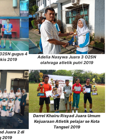
 02SN gugus 4
Adelia Nasywa Juara 3 O2SN
gkis 2019
olahraga atletik putri 2019
Darrel Khairu Risyad Juara Umum
Kejuaraan Atletik pelajar se Kota
Tangsel 2019
d Juara 2 di
g 2019