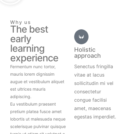
Why us
The best
early
learning
Holistic
experience
approach
Senectus fringilla
Fermentum nunc tortor,
mauris lorem dignissim
vitae at lacus
augue et vestibulum aliquet
sollicitudin mi vel
est ultrices mauris
consectetur
adipiscing.
congue facilisi
Eu vestibulum praesent
amet, maecenas
pretium platea fusce amet
egestas imperdiet.
lobortis ut malesuada neque
scelerisque pulvinar quisque
turpis ut etiam sit volutpat a