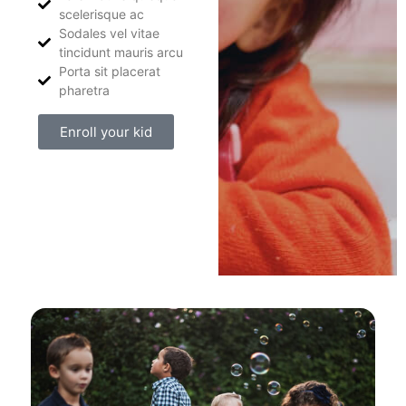
scelerisque ac
Sodales vel vitae
tincidunt mauris arcu
Porta sit placerat
pharetra
Enroll your kid